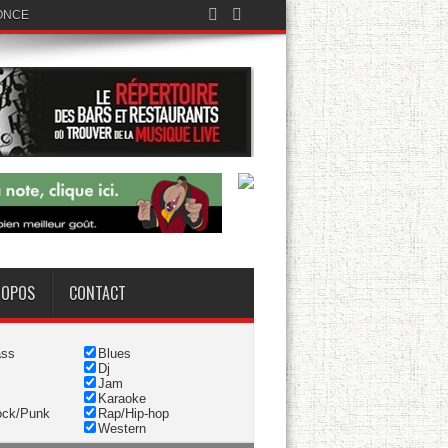
ONCE
ROPOS
CONTACT
ass
Blues
Dj
Jam
Karaoke
ock/Punk
Rap/Hip-hop
Western