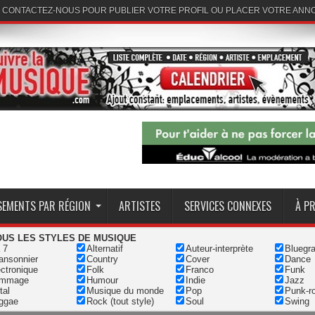
CONTACTEZ-NOUS POUR PUBLIER VOTRE PROFIL OU PLACER VOTRE ANN
SEMENTS PAR RÉGION
ARTISTES
SERVICES CONNEXES
À P
OUS LES STYLES DE MUSIQUE
 7
Alternatif
Auteur-interprète
Bluegr
ansonnier
Country
Cover
Dance
ctronique
Folk
Franco
Funk
mmage
Humour
Indie
Jazz
tal
Musique du monde
Pop
Punk-r
ggae
Rock (tout style)
Soul
Swing