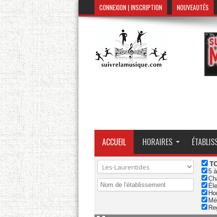
CONNEXION | INSCRIPTION
NOUVEAUTÉS
ACCUEIL
HORAIRES
ÉTABLIS
T
5 à
Ch
Éle
Ho
Mé
Re